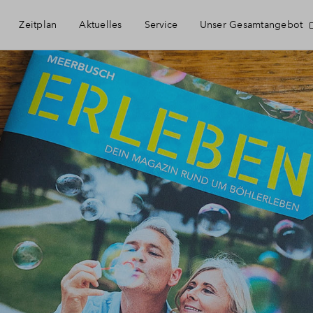
Zeitplan
Aktuelles
Service
Unser Gesamtangebot
derich
Kontakt
Haeufig gestellte Fragen
Newsletter-Anmeldung
Downloads