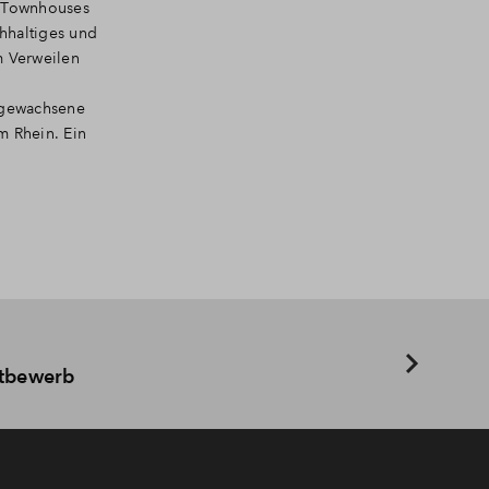
l Townhouses
chhaltiges und
m Verweilen
e gewachsene
m Rhein. Ein
ttbewerb