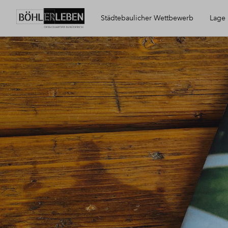
Städtebaulicher Wettbewerb
Lage
Siegerentwurf
Meerbusch-Bü
Düsseldorf
Erreichbarkeit
Grünflächen
Drohnenflug